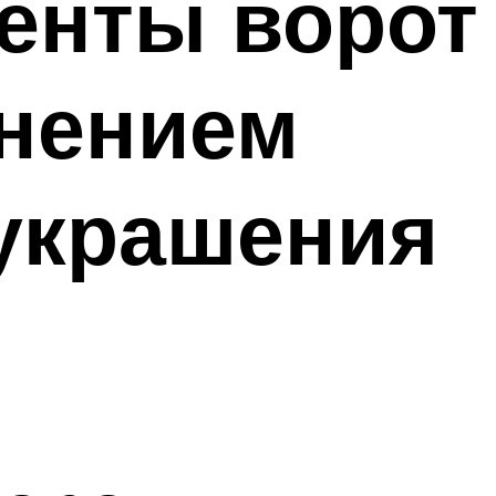
енты ворот
нением
 украшения