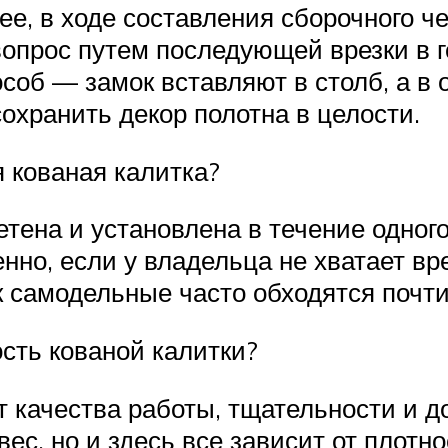
е, в ходе составления сборочного чер
вопрос путем последующей врезки в 
особ — замок вставляют в столб, а в
сохранить декор полотна в целости.
 кованая калитка?
етена и установлена в течение одног
енно, если у владельца не хватает в
ак самодельные часто обходятся почт
сть кованой калитки?
от качества работы, тщательности и 
вес, но и здесь все зависит от плотн