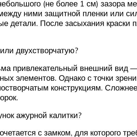
большого (не более 1 см) зазора ме
 между ними защитной пленки или си
ые детали. После засыхания краски п
 или двухстворчатую?
ьма привлекательный внешний вид — 
ных элементов. Однако с точки зрени
ностворчатым конструкциям. Сложнее
орок.
унок ажурной калитки?
четается с замком, для которого тр