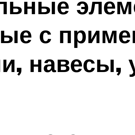
льные элем
ые с приме
ли, навесы,