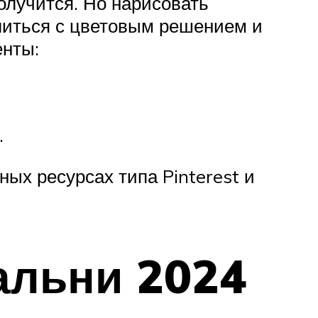
олучится. Но нарисовать
литься с цветовым решением и
енты:
.
ых ресурсах типа Pinterest и
альни 2024