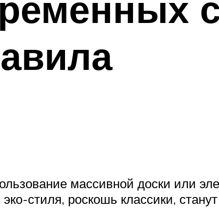
ременных с
равила
льзование массивной доски или элег
ь эко-стиля, роскошь классики, стан