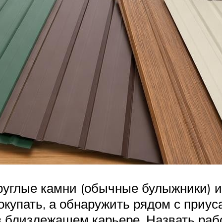
круглые камни (обычные булыжники) и
купать, а обнаружить рядом с приуса
 в близлежащем карьере. Назвать раб