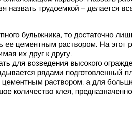
зя назвать трудоемкой – делается вс
упного булыжника, то достаточно лиш
ть ее цементным раствором. На этот 
мая их друг к другу.
ть для возведения высокого огражде
адывается рядами подготовленный п
 цементным раствором, а для больше
ое количество клея, предназначенно