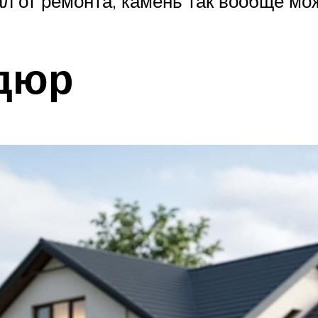
л от ремонта, камень так вообще мож
дюр