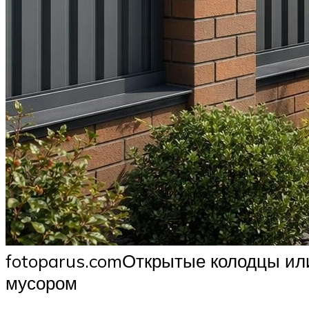
fotoparus.comОткрытые колодцы ил
мусором