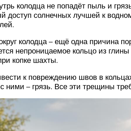
утрь колодца не попадёт пыль и грязь
тый доступ солнечных лучшей к водн
лей.
округ колодца – ещё одна причина п
лается непроницаемое кольцо из глин
при копке шахты.
вести к повреждению швов в кольцах
с ними – грязь. Все эти трещины тре