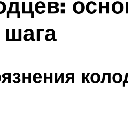
одцев: осн
 шага
язнения колод